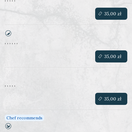
35,00 zł
, , , , , ,
35,00 zł
, , , , ,
35,00 zł
Chef recommends